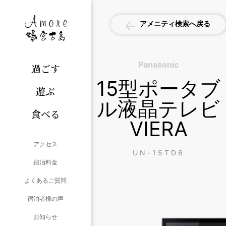
アメニティ検索へ戻る
Panasonic
過ごす
15型ポータブ
遊ぶ
ル液晶テレビ
食べる
VIERA
アクセス
UN-15TD6
宿泊料金
よくあるご質問
宿泊者様の声
お知らせ