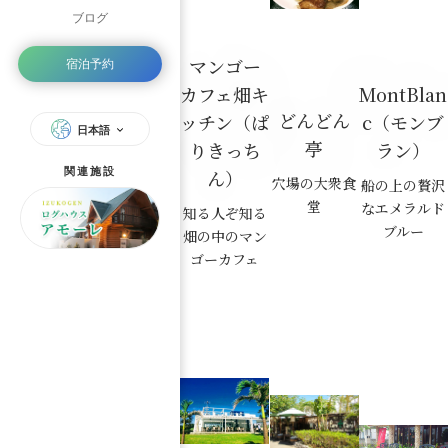
ブログ
マンゴー
宿泊予約
カフェ畑キ
MontBlan
どんどん
ッチン（ぱ
c（モンブ
日本語
亭
りきっち
ラン）
関連施設
ん）
穴場の大衆食
船の上の贅沢
堂
なエメラルド
知る人ぞ知る
ブルー
畑の中のマン
ゴーカフェ