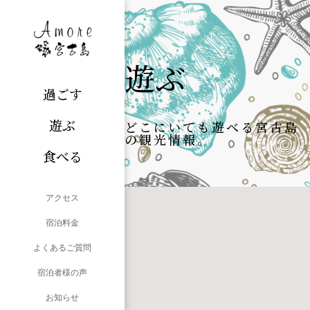
遊ぶ
過ごす
FIRE
MUD
遊ぶ
どこにいても遊べる宮古島
RAIN
BREED
FAST
BUST
RUST
の観光情報。
GREEN
ZACK
（仮称）サンエー宮古島シティ
食べる
LIFE
アクセス
宿泊料金
よくあるご質問
宿泊者様の声
お知らせ