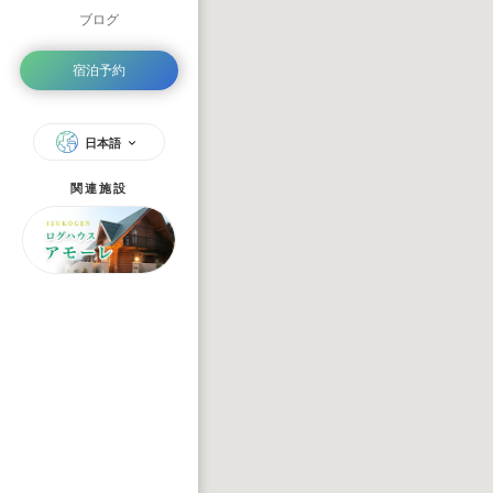
ブログ
宿泊予約
Red
Memo
West
Wild
日本語
Gun
Lim
Hard
Jack
Lost
関連施設
Grit
Catch