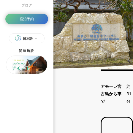
ブログ
宿泊予約
日本語
関連施設
アモーレ宮
約
古島から車
31
で
分