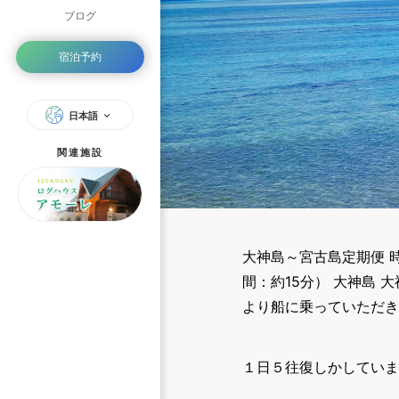
ブログ
宿泊予約
日本語
関連施設
大神島～宮古島定期便 
間：約15分） 大神島
より船に乗っていただき
１日５往復しかしていま