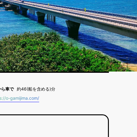
から車で
約46(船を含める)分
s://o-gamijima.com/