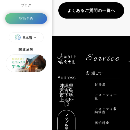
ブログ
よくあるご質問の一覧へ
宿泊予約
日本語
関連施設
Service
過ごす
Address
お部屋
沖縄県
宮古島
市下地
アメニティ一
覧
上地6-
1,2
アメニティ収
納場所
マ
ッ
プ
宿泊料金
を
見