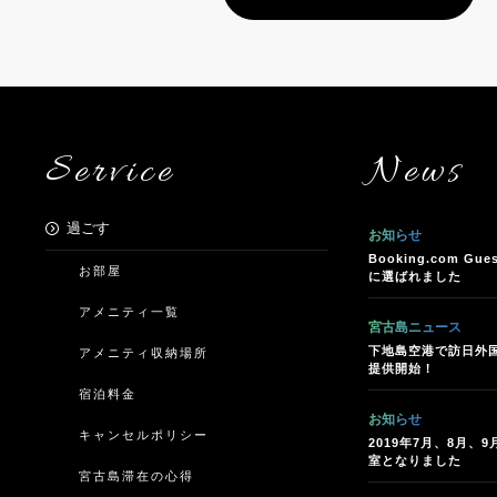
Service
News
過ごす
お知らせ
Booking.com Gues
お部屋
に選ばれました
アメニティ一覧
宮古島ニュース
下地島空港で訪日外国
アメニティ収納場所
提供開始！
宿泊料金
お知らせ
キャンセルポリシー
2019年7月、8月、
室となりました
宮古島滞在の心得