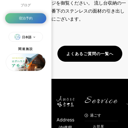
ジ
を御覧ください。 流し台収納の一
ブログ
番下のステンレスの面材の引き出し
宿泊予約
にございます。
日本語
関連施設
よくあるご質問の一覧へ
Service
過ごす
Address
お部屋
沖縄県