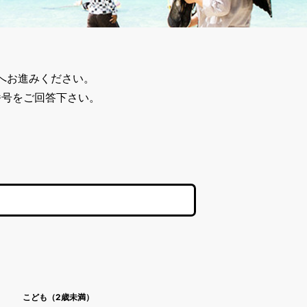
へお進みください。
番号
をご回答下さい。
こども（2歳未満）