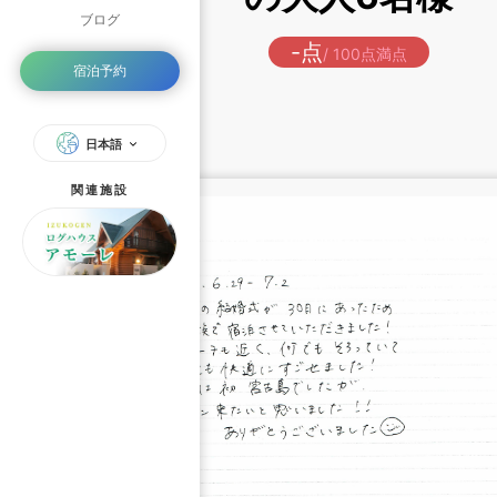
ブログ
-点
/ 100点満点
宿泊予約
日本語
関連施設