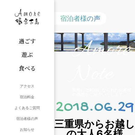
宿泊者様の声
Amore
過ごす
遊ぶ
Note
食べる
アクセス
実際にご利用になられたお客様
の感想をご紹介いたします。
宿泊料金
2018.06.29
よくあるご質問
宿泊者様の声
三重県からお越し
お知らせ
の大人6名様