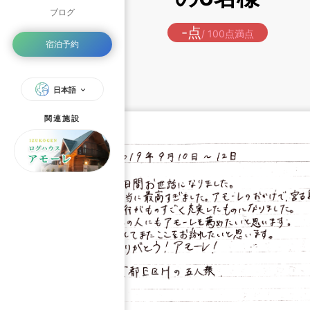
ブログ
-点
/ 100点満点
宿泊予約
日本語
関連施設