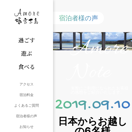
宿泊者様の声
Amore
過ごす
遊ぶ
Note
食べる
アクセス
実際にご利用になられたお客様
の感想をご紹介いたします。
宿泊料金
2019.09.10
よくあるご質問
宿泊者様の声
日本からお越し
お知らせ
の6名様