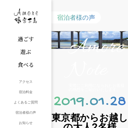
宿泊者様の声
Amore
過ごす
遊ぶ
Note
食べる
アクセス
実際にご利用になられたお客様
の感想をご紹介いたします。
宿泊料金
2019.01.28
よくあるご質問
宿泊者様の声
東京都からお越し
お知らせ
の大人2名様