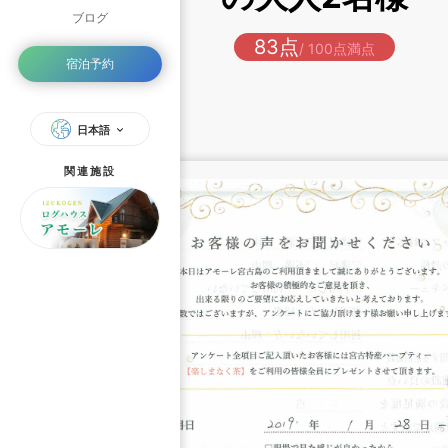
ブログ
83点
/ 100点満点
宿泊予約
日本語
関連施設