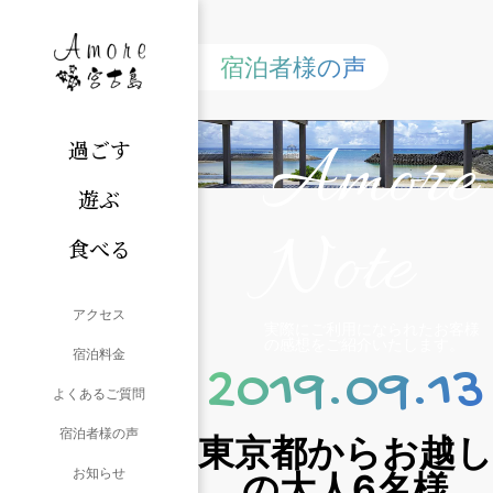
宿泊者様の声
Amore
過ごす
遊ぶ
Note
食べる
アクセス
実際にご利用になられたお客様
の感想をご紹介いたします。
宿泊料金
2019.09.13
よくあるご質問
宿泊者様の声
東京都からお越し
お知らせ
の大人6名様