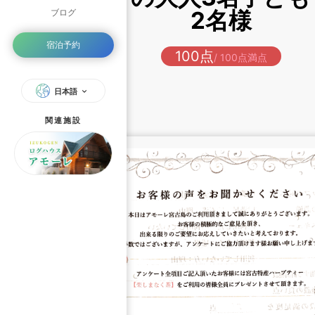
2名様
ブログ
宿泊予約
100点
/ 100点満点
日本語
関連施設