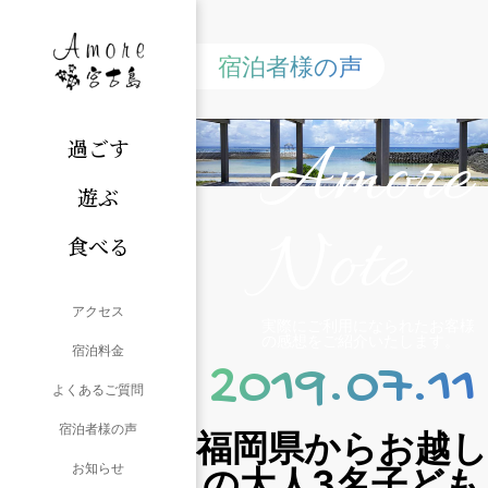
宿泊者様の声
Amore
過ごす
遊ぶ
Note
食べる
アクセス
実際にご利用になられたお客様
の感想をご紹介いたします。
宿泊料金
2019.07.11
よくあるご質問
宿泊者様の声
福岡県からお越し
お知らせ
の大人3名子ども