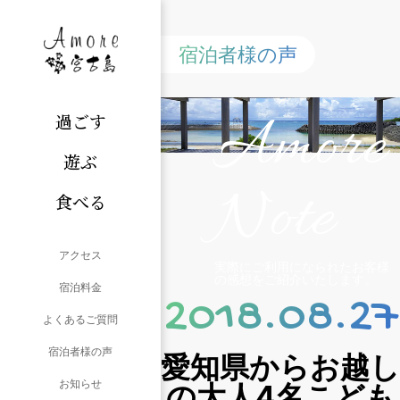
宿泊者様の声
Amore
過ごす
遊ぶ
Note
食べる
アクセス
実際にご利用になられたお客様
の感想をご紹介いたします。
宿泊料金
2018.08.27
よくあるご質問
宿泊者様の声
愛知県からお越し
お知らせ
の大人4名こども