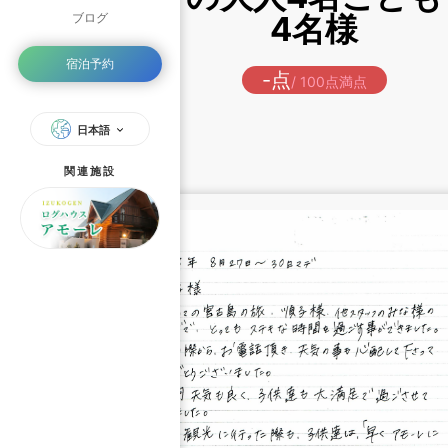
4名様
ブログ
宿泊予約
-点
/ 100点満点
日本語
関連施設