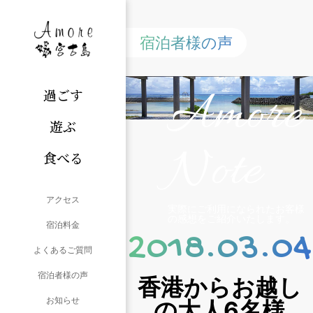
宿泊者様の声
Amore
過ごす
遊ぶ
Note
食べる
アクセス
実際にご利用になられたお客様
の感想をご紹介いたします。
宿泊料金
2018.03.04
よくあるご質問
宿泊者様の声
香港からお越し
お知らせ
の大人6名様