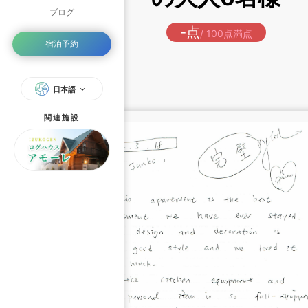
ブログ
-点
/ 100点満点
宿泊予約
日本語
関連施設