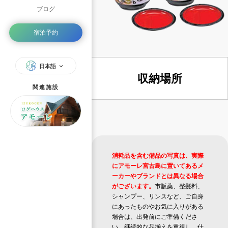
ブログ
宿泊予約
日本語
収納場所
関連施設
消耗品を含む備品の写真は、実際
にアモーレ宮古島に置いてあるメ
ーカーやブランドとは異なる場合
がございます。
市販薬、整髪料、
シャンプー、リンスなど、ご自身
にあったものやお気に入りがある
場合は、出発前にご準備くださ
い。継続的な品揃えを重視し、仕