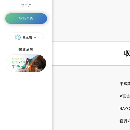
ブログ
宿泊予約
日本語
関連施設
平成
※宮
RA
寝具