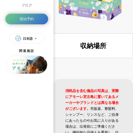
ブログ
宿泊予約
日本語
収納場所
関連施設
消耗品を含む備品の写真は、実際
にアモーレ宮古島に置いてあるメ
ーカーやブランドとは異なる場合
がございます。
市販薬、整髪料、
シャンプー、リンスなど、ご自身
にあったものやお気に入りがある
場合は、出発前にご準備くださ
い。継続的な品揃えを重視し、仕