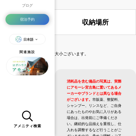
ブログ
宿泊予約
収納場所
日本語
関連施設
大小ございます。
消耗品を含む備品の写真は、実際
にアモーレ宮古島に置いてあるメ
ーカーやブランドとは異なる場合
がございます。
市販薬、整髪料、
シャンプー、リンスなど、ご自身
にあったものやお気に入りがある
場合は、出発前にご準備くださ
い。継続的な品揃えを重視し、仕
アメニティ検索
入れを調整するなど行うことがご
ざいますので、予めご理解・ご了