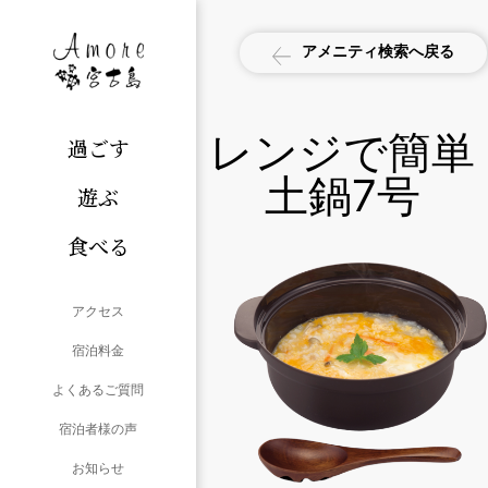
アメニティ検索へ戻る
レンジで簡単
過ごす
土鍋7号
遊ぶ
食べる
アクセス
宿泊料金
よくあるご質問
宿泊者様の声
お知らせ