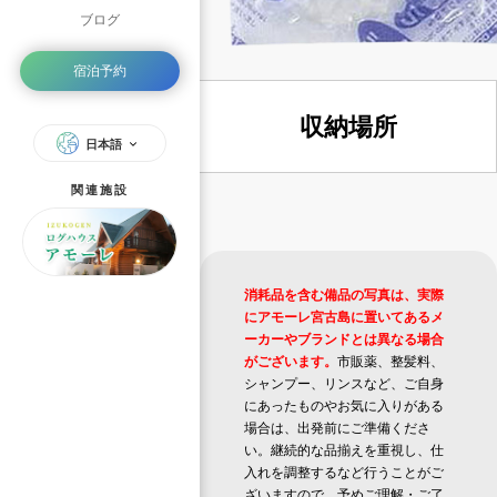
ブログ
宿泊予約
収納場所
日本語
関連施設
消耗品を含む備品の写真は、実際
にアモーレ宮古島に置いてあるメ
ーカーやブランドとは異なる場合
がございます。
市販薬、整髪料、
シャンプー、リンスなど、ご自身
にあったものやお気に入りがある
場合は、出発前にご準備くださ
い。継続的な品揃えを重視し、仕
入れを調整するなど行うことがご
ざいますので、予めご理解・ご了