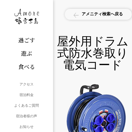
アメニティ検索へ戻る
屋外用ドラム
過ごす
式防水巻取り
遊ぶ
電気コード
食べる
アクセス
宿泊料金
よくあるご質問
宿泊者様の声
お知らせ