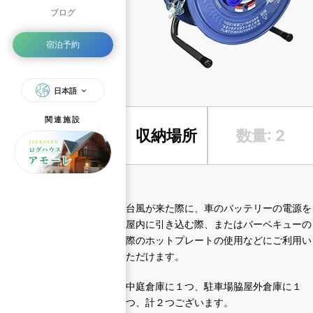
ブログ
宿泊予約
日本語
関連施設
収納場所
数量: 2
台風が来た際に、車のバッテリーの電源を
屋内に引き込む際、またはバーベキューの
際のホットプレートの使用などにご利用い
ただけます。
中庭倉庫に１つ、駐車場脇屋外倉庫に１
つ、計２つございます。