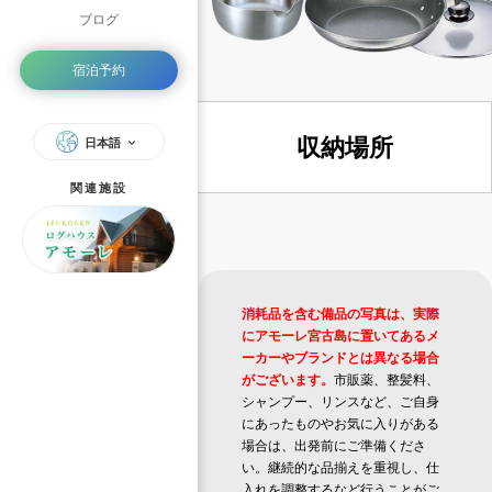
ブログ
宿泊予約
収納場所
日本語
関連施設
消耗品を含む備品の写真は、実際
にアモーレ宮古島に置いてあるメ
ーカーやブランドとは異なる場合
がございます。
市販薬、整髪料、
シャンプー、リンスなど、ご自身
にあったものやお気に入りがある
場合は、出発前にご準備くださ
い。継続的な品揃えを重視し、仕
入れを調整するなど行うことがご