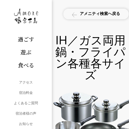
アメニティ検索へ戻る
IH／ガス両用
過ごす
鍋・フライパ
遊ぶ
ン各種各サイ
食べる
ズ
アクセス
宿泊料金
よくあるご質問
宿泊者様の声
お知らせ