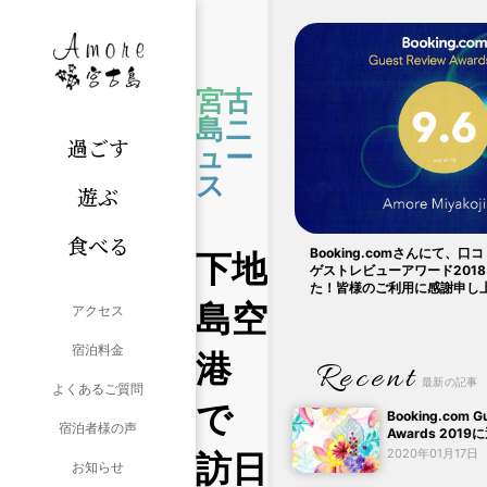
宮古
島ニ
過ごす
ュー
ス
遊ぶ
食べる
Booking.comさんにて、口
下地
ゲストレビューアワード201
た！皆様のご利用に感謝申し
島空
アクセス
宿泊料金
港
Recent
最新の記事
よくあるご質問
で
Booking.com G
宿泊者様の声
Awards 201
2020年01月17日
訪日
お知らせ