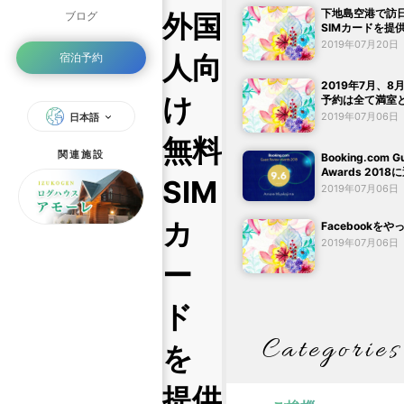
下地島空港で訪
外国
ブログ
SIMカードを提
2019年07月20日
人向
宿泊予約
2019年7月、8
け
予約は全て満室
2019年07月06日
日本語
無料
関連施設
Booking.com G
Awards 201
SIM
2019年07月06日
カ
Facebookを
2019年07月06日
ー
ド
Categories
を
提供