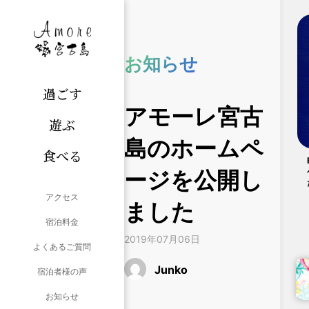
お知らせ
過ごす
アモーレ宮古
遊ぶ
島のホームペ
食べる
ージを公開し
アクセス
ました
宿泊料金
2019年07月06日
よくあるご質問
Junko
宿泊者様の声
お知らせ