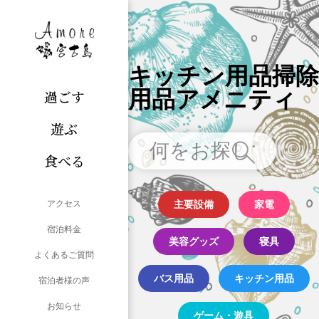
キッチン用品掃除
用品アメニティ
過ごす
遊ぶ
食べる
アクセス
主要設備
家電
宿泊料金
美容グッズ
寝具
よくあるご質問
バス用品
キッチン用品
宿泊者様の声
お知らせ
ゲーム・遊具