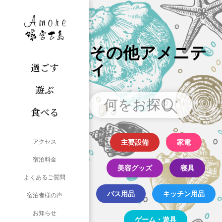
その他アメニテ
ィ
過ごす
遊ぶ
食べる
アクセス
主要設備
家電
宿泊料金
美容グッズ
寝具
よくあるご質問
バス用品
キッチン用品
宿泊者様の声
お知らせ
ゲーム・遊具