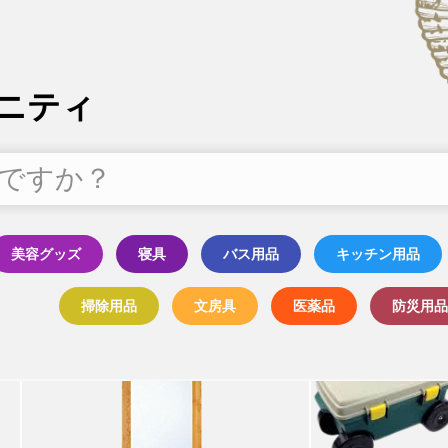
ニティ
美容グッズ
寝具
バス用品
キッチン用品
掃除用品
文房具
医薬品
防災用品