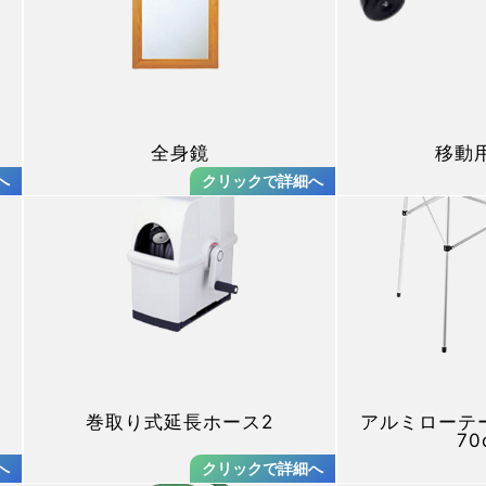
全身鏡
移動
巻取り式延長ホース2
アルミローテー
70