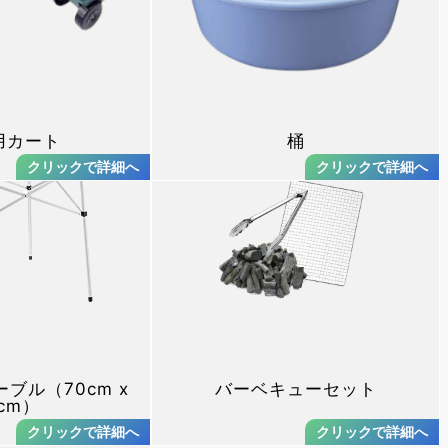
用カート
桶
ブル（70cm x
バーベキューセット
cm）