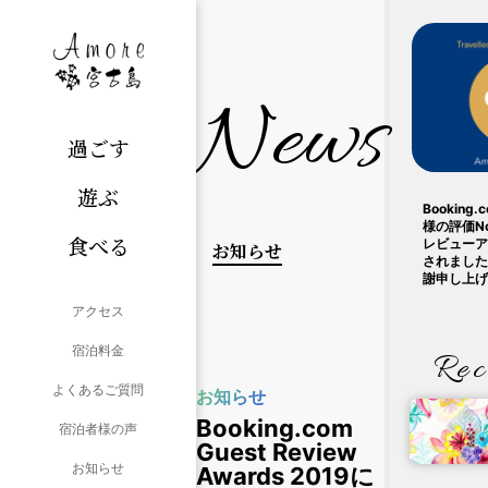
News
過ごす
遊ぶ
Bookin
様の評価N
食べる
レビューア
お知らせ
されました
謝申し上げ
アクセス
宿泊料金
Rec
よくあるご質問
お知らせ
Booking.com
宿泊者様の声
Guest Review
お知らせ
Awards 2019に