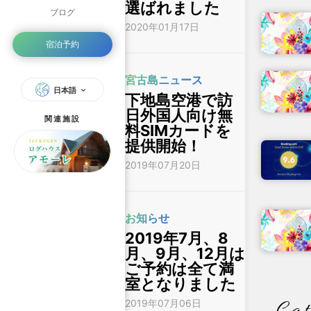
選ばれました
ブログ
2020年01月17日
宿泊予約
宮古島ニュース
日本語
下地島空港で訪
日外国人向け無
関連施設
料SIMカードを
提供開始！
2019年07月20日
お知らせ
2019年7月、8
月、9月、12月は
ご予約は全て満
室となりました
2019年07月06日