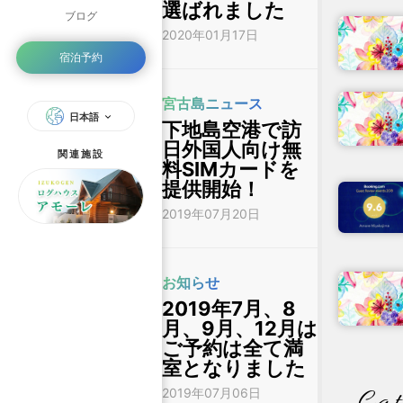
選ばれました
ブログ
2020年01月17日
宿泊予約
宮古島ニュース
日本語
下地島空港で訪
日外国人向け無
関連施設
料SIMカードを
提供開始！
2019年07月20日
お知らせ
2019年7月、8
月、9月、12月は
ご予約は全て満
室となりました
2019年07月06日