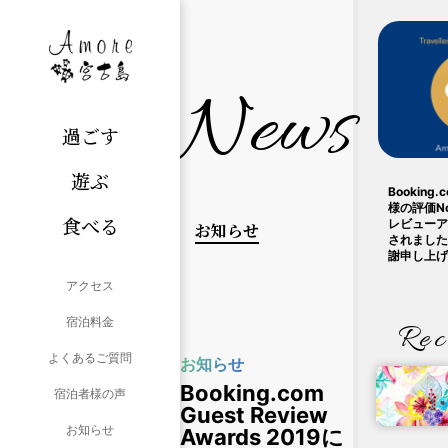
News
過ごす
遊ぶ
Bookin
様の評価N
食べる
レビューア
お知らせ
されました
謝申し上げ
アクセス
宿泊料金
Rec
よくあるご質問
お知らせ
Booking.com
宿泊者様の声
Guest Review
お知らせ
Awards 2019に