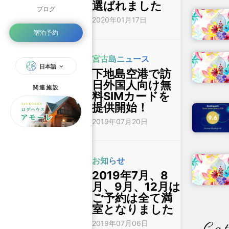
選ばれました
ブログ
2020年01月17日
宿泊予約
宮古島ニュース
日本語
下地島空港で訪
日外国人向け無
関連施設
料SIMカードを
提供開始！
2019年07月20日
お知らせ
2019年7月、8
月、9月、12月は
ご予約は全て満
室となりました
2019年07月06日