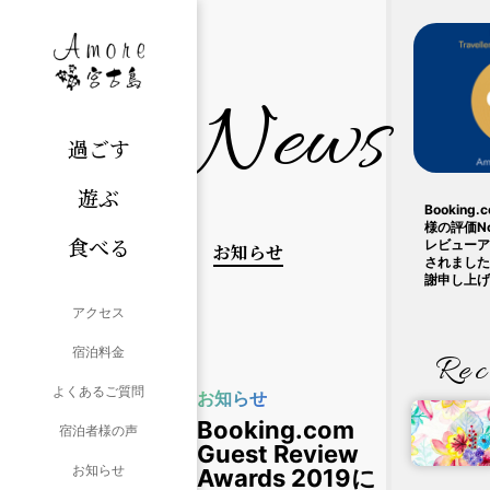
News
過ごす
遊ぶ
Bookin
様の評価N
食べる
レビューア
お知らせ
されました
謝申し上げ
アクセス
宿泊料金
Rec
よくあるご質問
お知らせ
Booking.com
宿泊者様の声
Guest Review
お知らせ
Awards 2019に