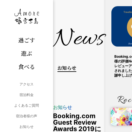
News
過ごす
遊ぶ
Bookin
様の評価N
食べる
レビューア
お知らせ
されました
謝申し上げ
アクセス
宿泊料金
Rec
よくあるご質問
お知らせ
Booking.com
宿泊者様の声
Guest Review
お知らせ
Awards 2019に