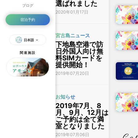
選ばれました
ブログ
2020年01月17日
宿泊予約
宮古島ニュース
日本語
下地島空港で訪
日外国人向け無
関連施設
料SIMカードを
提供開始！
2019年07月20日
お知らせ
2019年7月、8
月、9月、12月は
ご予約は全て満
室となりました
2019年07月06日