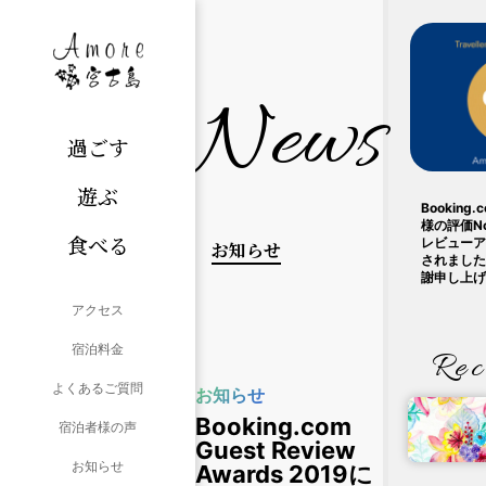
News
過ごす
遊ぶ
Bookin
様の評価N
食べる
レビューア
お知らせ
されました
謝申し上げ
アクセス
宿泊料金
Rec
よくあるご質問
お知らせ
Booking.com
宿泊者様の声
Guest Review
お知らせ
Awards 2019に