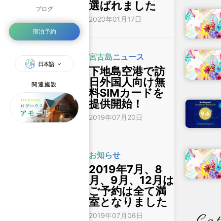
選ばれました
ブログ
2020年01月17日
宿泊予約
宮古島ニュース
日本語
下地島空港で訪
日外国人向け無
関連施設
料SIMカードを
提供開始！
2019年07月20日
お知らせ
2019年7月、8
月、9月、12月は
ご予約は全て満
室となりました
2019年07月06日