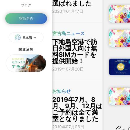
選ばれました
ブログ
2020年01月17日
宿泊予約
宮古島ニュース
日本語
下地島空港で訪
日外国人向け無
関連施設
料SIMカードを
提供開始！
2019年07月20日
お知らせ
2019年7月、8
月、9月、12月は
ご予約は全て満
室となりました
2019年07月06日