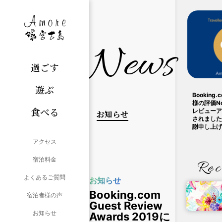
News
過ごす
遊ぶ
Bookin
様の評価N
食べる
レビューア
お知らせ
されました
謝申し上げ
アクセス
宿泊料金
Rec
よくあるご質問
お知らせ
Booking.com
宿泊者様の声
Guest Review
お知らせ
Awards 2019に