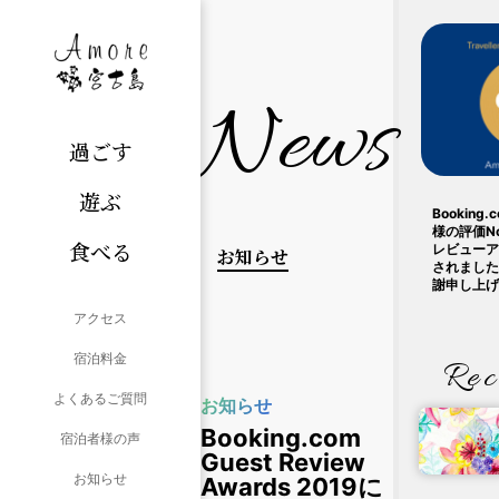
News
過ごす
遊ぶ
Bookin
様の評価N
食べる
レビューア
お知らせ
されました
謝申し上げ
アクセス
宿泊料金
Rec
よくあるご質問
お知らせ
Booking.com
宿泊者様の声
Guest Review
お知らせ
Awards 2019に