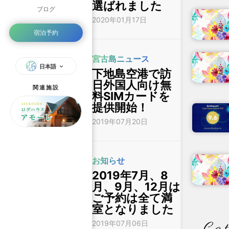
選ばれました
ブログ
2020年01月17日
宿泊予約
宮古島ニュース
日本語
下地島空港で訪
日外国人向け無
関連施設
料SIMカードを
提供開始！
2019年07月20日
お知らせ
2019年7月、8
月、9月、12月は
ご予約は全て満
室となりました
2019年07月06日