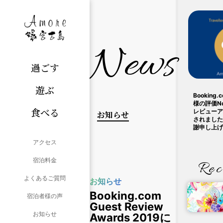
News
過ごす
遊ぶ
Bookin
様の評価N
食べる
レビューア
お知らせ
されました
謝申し上げ
アクセス
宿泊料金
Rec
よくあるご質問
お知らせ
Booking.com
宿泊者様の声
Guest Review
お知らせ
Awards 2019に