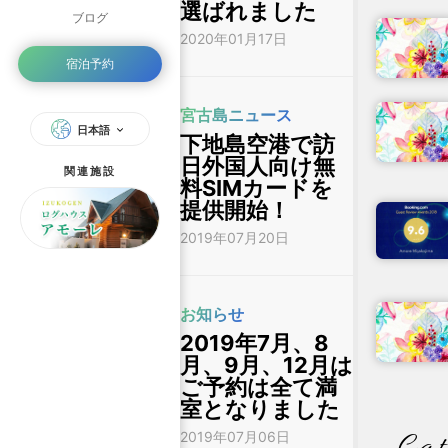
選ばれました
ブログ
2020年01月17日
宿泊予約
宮古島ニュース
日本語
下地島空港で訪
日外国人向け無
関連施設
料SIMカードを
提供開始！
2019年07月20日
お知らせ
2019年7月、8
月、9月、12月は
ご予約は全て満
室となりました
2019年07月06日